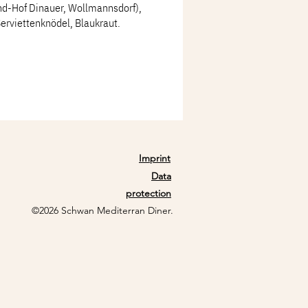
nd-Hof Dinauer, Wollmannsdorf),
rviettenknödel, Blaukraut.
Imprint
Data
protection
©2026 Schwan Mediterran Diner.