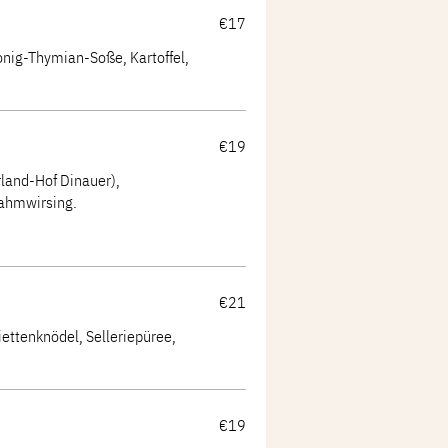
€17
nig-Thymian-Soße, Kartoffel,
€19
rland-Hof Dinauer),
Rahmwirsing.
€21
iettenknödel, Selleriepüree,
€19